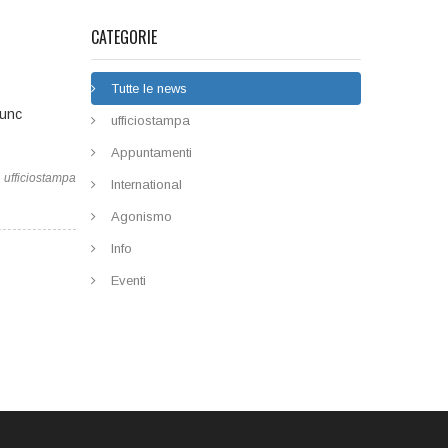
CATEGORIE
Tutte le news
Nunc
ufficiostampa
Appuntamenti
ufficiostampa
International
Agonismo
Info
Eventi