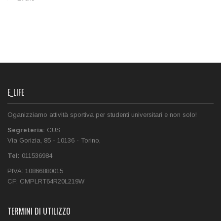
E_LIFE
Oganizziamo attività sportiva per studenti universitari e non solo!
Segreteria:
CUS
Via Gorizia, 85
-
10136
-
Torino
,
Tel:
011536984‎
PIVA:
10866880015
CF:
CMPLRT64R20L219W
TERMINI DI UTILIZZO