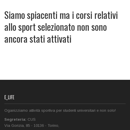
Siamo spiacenti ma i corsi relativi
allo sport selezionato non sono
ancora stati attivati
E_LIFE
Oganizziamo attività sportiva per studenti universitari e non solo!
Segreteria:
CUS
Via Gorizia, 85
-
10136
-
Torino
,