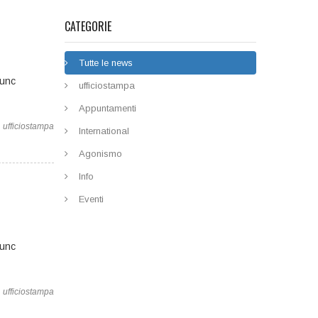
CATEGORIE
Tutte le news
Nunc
ufficiostampa
Appuntamenti
ufficiostampa
International
Agonismo
Info
Eventi
Nunc
ufficiostampa