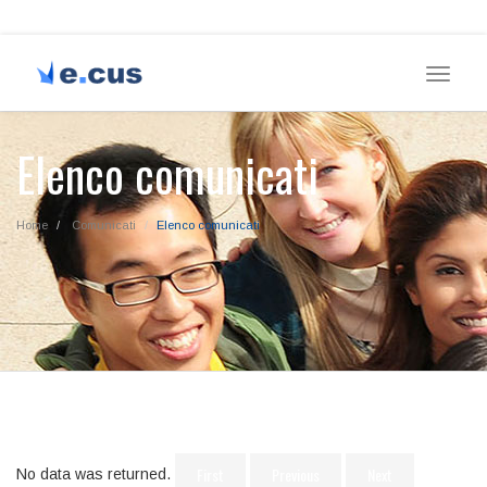
Toggle
navigat
Elenco comunicati
Home
Comunicati
Elenco comunicati
No data was returned.