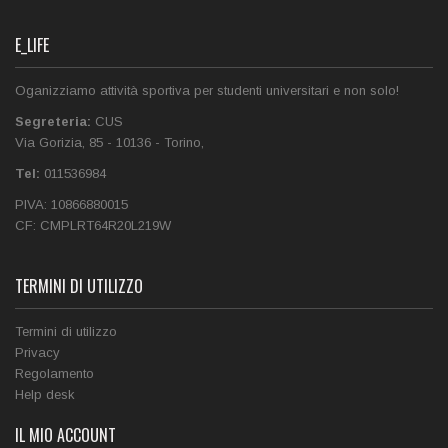
E_LIFE
Oganizziamo attività sportiva per studenti universitari e non solo!
Segreteria:
CUS
Via Gorizia, 85
-
10136
-
Torino
,
Tel:
011536984‎
PIVA:
10866880015
CF:
CMPLRT64R20L219W
TERMINI DI UTILIZZO
Termini di utilizzo
Privacy
Regolamento
Help desk
IL MIO ACCOUNT