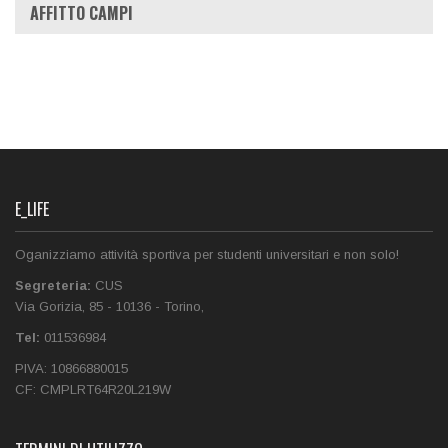
AFFITTO CAMPI
E_LIFE
Oganizziamo attività sportiva per studenti universitari e non solo!
Segreteria:
CUS
Via Gorizia, 85
-
10136
-
Torino
,
Tel:
011536984‎
PIVA:
10866880015
CF:
CMPLRT64R20L219W