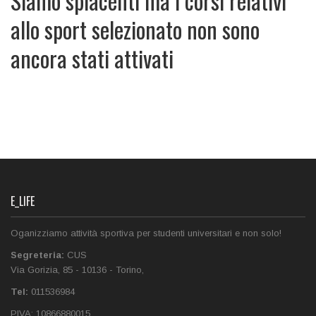
Siamo spiacenti ma i corsi relativi
allo sport selezionato non sono
ancora stati attivati
E_LIFE
Oganizziamo attività sportiva per studenti universitari e non solo!
Segreteria:
CUS
Via Gorizia, 85
-
10136
-
Torino
,
Tel:
011536984‎
PIVA:
10866880015